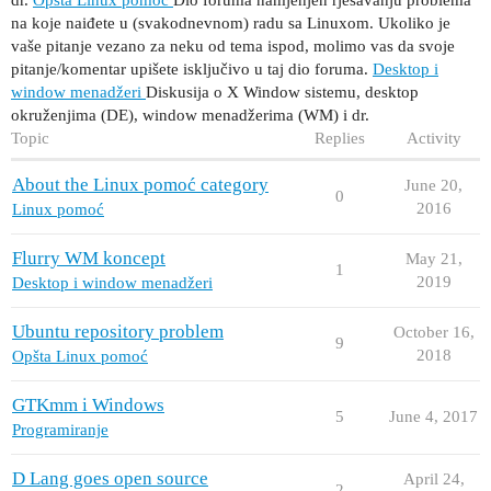
na koje naiđete u (svakodnevnom) radu sa Linuxom. Ukoliko je
vaše pitanje vezano za neku od tema ispod, molimo vas da svoje
pitanje/komentar upišete isključivo u taj dio foruma.
Desktop i
window menadžeri
Diskusija o X Window sistemu, desktop
okruženjima (DE), window menadžerima (WM) i dr.
Topic
Replies
Activity
About the Linux pomoć category
June 20,
0
2016
Linux pomoć
Flurry WM koncept
May 21,
1
2019
Desktop i window menadžeri
Ubuntu repository problem
October 16,
9
2018
Opšta Linux pomoć
GTKmm i Windows
5
June 4, 2017
Programiranje
D Lang goes open source
April 24,
2