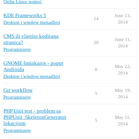
Opšta Linux pomoć
KDE Frameworks 5
June 13,
14
2014
Desktop i window menadžeri
CMS ili vlastito kodirana
June 11,
stranica?
20
2014
Programiranje
GNOME šminkanje - poput
May 22,
Androida
0
2014
Desktop i window menadžeri
Git workflow
May 19,
5
2014
Programiranje
PHP Unit test - problem sa
PHPUnit_SkeletonGenerator
May 11,
5
lokacijom
2014
Programiranje