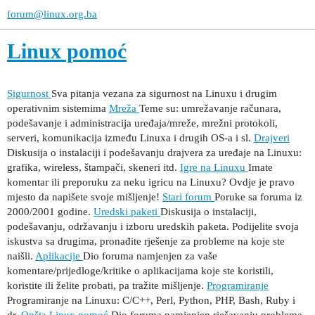
forum@linux.org.ba
Linux pomoć
Sigurnost
Sva pitanja vezana za sigurnost na Linuxu i drugim
operativnim sistemima
Mreža
Teme su: umrežavanje računara,
podešavanje i administracija uređaja/mreže, mrežni protokoli,
serveri, komunikacija između Linuxa i drugih OS-a i sl.
Drajveri
Diskusija o instalaciji i podešavanju drajvera za uređaje na Linuxu:
grafika, wireless, štampači, skeneri itd.
Igre na Linuxu
Imate
komentar ili preporuku za neku igricu na Linuxu? Ovdje je pravo
mjesto da napišete svoje mišljenje!
Stari forum
Poruke sa foruma iz
2000/2001 godine.
Uredski paketi
Diskusija o instalaciji,
podešavanju, održavanju i izboru uredskih paketa. Podijelite svoja
iskustva sa drugima, pronađite rješenje za probleme na koje ste
naišli.
Aplikacije
Dio foruma namjenjen za vaše
komentare/prijedloge/kritike o aplikacijama koje ste koristili,
koristite ili želite probati, pa tražite mišljenje.
Programiranje
Programiranje na Linuxu: C/C++, Perl, Python, PHP, Bash, Ruby i
dr.
Opšta Linux pomoć
Dio foruma namjenjen rješavanju problema