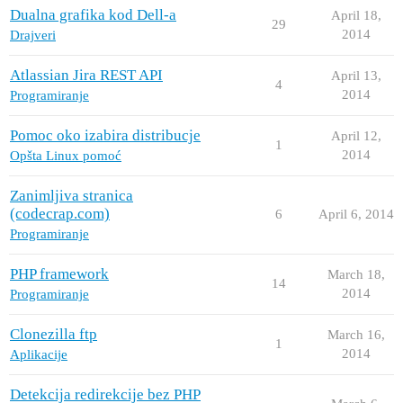
Dualna grafika kod Dell-a
April 18,
29
2014
Drajveri
Atlassian Jira REST API
April 13,
4
2014
Programiranje
Pomoc oko izabira distribucje
April 12,
1
2014
Opšta Linux pomoć
Zanimljiva stranica
(codecrap.com)
6
April 6, 2014
Programiranje
PHP framework
March 18,
14
2014
Programiranje
Clonezilla ftp
March 16,
1
2014
Aplikacije
Detekcija redirekcije bez PHP