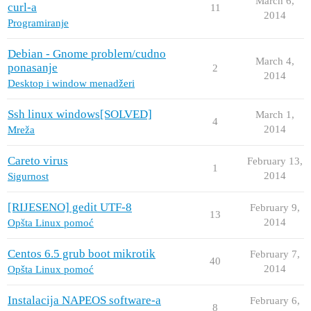
March 6,
curl-a
11
2014
Programiranje
Debian - Gnome problem/cudno
March 4,
ponasanje
2
2014
Desktop i window menadžeri
Ssh linux windows[SOLVED]
March 1,
4
2014
Mreža
Careto virus
February 13,
1
2014
Sigurnost
[RIJESENO] gedit UTF-8
February 9,
13
2014
Opšta Linux pomoć
Centos 6.5 grub boot mikrotik
February 7,
40
2014
Opšta Linux pomoć
Instalacija NAPEOS software-a
February 6,
8