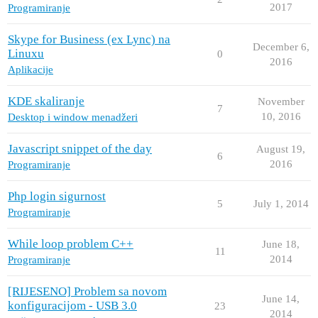
2017
Programiranje
Skype for Business (ex Lync) na
December 6,
Linuxu
0
2016
Aplikacije
KDE skaliranje
November
7
10, 2016
Desktop i window menadžeri
Javascript snippet of the day
August 19,
6
2016
Programiranje
Php login sigurnost
5
July 1, 2014
Programiranje
While loop problem C++
June 18,
11
2014
Programiranje
[RIJESENO] Problem sa novom
June 14,
konfiguracijom - USB 3.0
23
2014